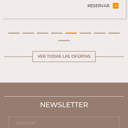
ERVAR
- OFERTA EXCLUSIVA WEB OFICIAL
VER TODAS LAS OFERTAS
NEWSLETTER
Nombre *
title