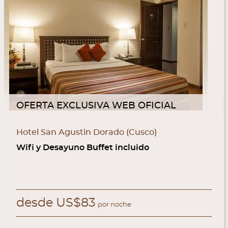
Hotel San Agustin Paracas (Paracas)
Desayuno buffet y wifi gratis
desde
US$
131
por noche
L
RES