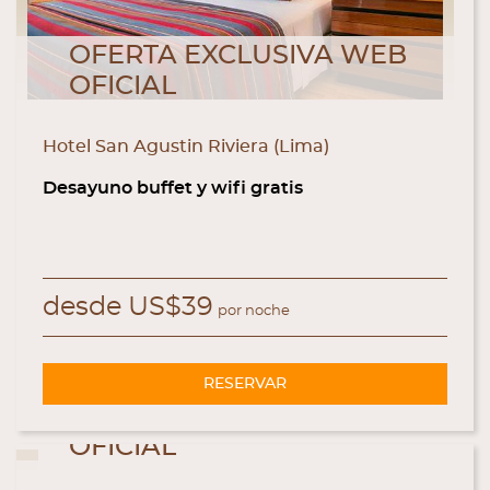
OFERTA EXCLUSIVA WEB
OFICIAL
Hotel San Agustin Riviera (Lima)
Desayuno buffet y wifi gratis
desde
US$
39
por noche
RESERVAR
- OFERTA EXCLUSIVA WEB
OFERTA EXCLUSIVA WEB
OFICIAL