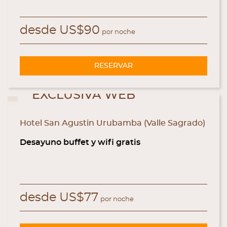
desde
US$
90
por noche
RESERVAR
- OFERTA EXCLUSIVA WEB
OFERTA ESPECIAL
EXCLUSIVA WEB
Hotel San Agustin Urubamba (Valle Sagrado)
Desayuno buffet y wifi gratis
desde
US$
77
por noche