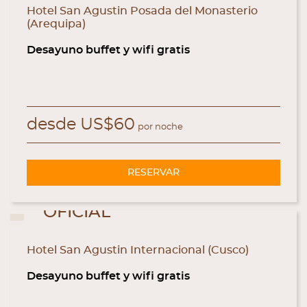
Hotel San Agustin Posada del Monasterio
(Arequipa)
Desayuno buffet y wifi gratis
desde
US$
60
por noche
RESERVAR
- OFERTA EXCLUSIVA WEB
OFERTA EXCLUSIVA WEB
OFICIAL
Hotel San Agustin Internacional (Cusco)
Desayuno buffet y wifi gratis