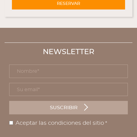
RESERVAR
- OFERTA ESPECIAL EXC
NEWSLETTER
Nombre *
title
Su email *
form id
SUSCRIBIR
Aceptar las condiciones del sitio
*
Aviso legal