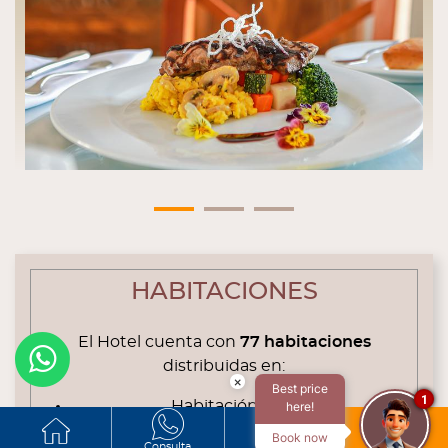
HABITACIONES
El Hotel cuenta con
77 habitaciones
distribuidas en:
×
Best price
1
Habitación Simple
here!
Habitación Matrimonial
Book now
Consulta