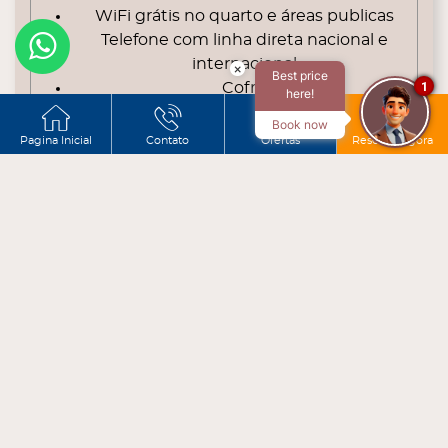
WiFi grátis no quarto e áreas publicas
Telefone com linha direta nacional e
internacional
×
Best price
1
Cofre
here!
Aquecedor
Book now
Pagina Inicial
Contato
Ofertas
Reservar agora
Cama: 1 cama de casal
RESERVAS