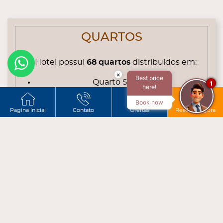
QUARTOS
O Hotel possui
68 quartos
distribuídos em:
×
Best price
Quarto Simple
1
here!
Quarto Matrimonial
Book now
Quarto Duplo Stándar
Pagina Inicial
Contato
Ofertas
Reservar agora
Quarto Triplo Stándar
Quarto Familiar
VER MAIS