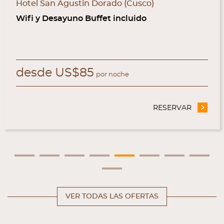
Hotel San Agustin Dorado (Cusco)
Wifi y Desayuno Buffet incluido
desde
US$
85
por noche
A EXCLUSIVA WEB OFICIAL
RESERVAR
- OFERT
VER TODAS LAS OFERTAS