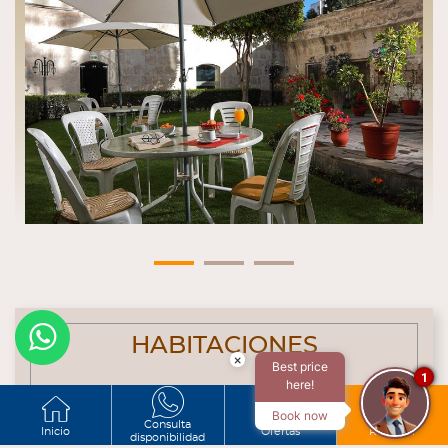
HABITACIONES
×
Best price
1
here!
El Hotel cuenta con
69 habitaciones
Book now
distribuidas en:
Consulta
Inicio
Ofertas
Reservar
disponibilidad